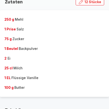
Zutaten
12 Stücke
250 g
Mehl
1 Prise
Salz
75 g
Zucker
1 Beutel
Backpulver
2
Ei
25 cl
Milch
1 EL
Flüssige Vanille
100 g
Butter