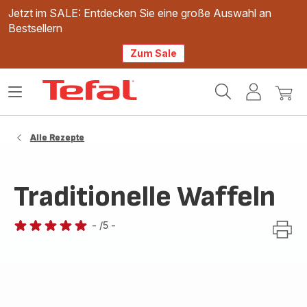
Jetzt im SALE: Entdecken Sie eine große Auswahl an
Bestsellern
Zum Sale
Tefal
Das
Mein
Mein
Homepage
Menü
Konto
Waren
öffnen
Alle Rezepte
Traditionelle Waffeln
-
/5
-
Bewertung
mit
5
Sternen
(Durchschnitt)