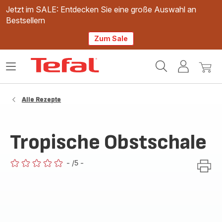
Jetzt im SALE: Entdecken Sie eine große Auswahl an
Bestsellern
Zum Sale
Tefal
Das
Mein
Mein
Homepage
Menü
Konto
Waren
öffnen
Alle Rezepte
Tropische Obstschale
-
/5
-
ratings.0