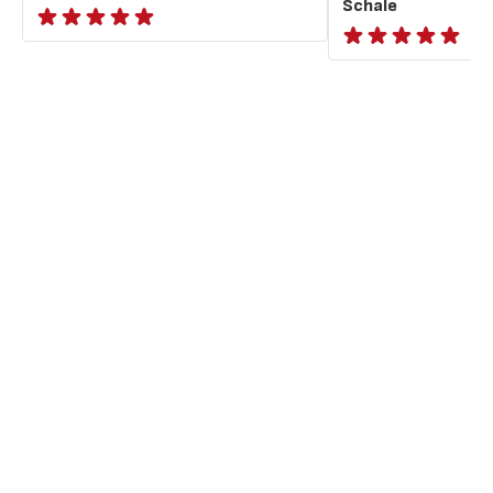
Schale
Bewertung
ratings.NaN
mit
5
Sternen
(Durchschnitt)