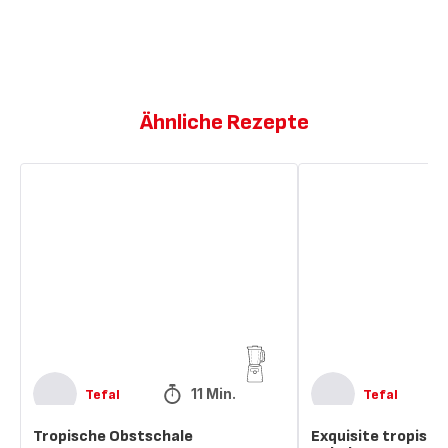
Ähnliche Rezepte
Tropische
Exquisite
Obstschale
tropische
Smoothie-
Schale
11 Min.
Tefal
Tefal
Tropische Obstschale
Exquisite tropisc