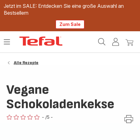
Jetzt im SALE: Entdecken Sie eine große Auswahl an
Bestsellern
Zum Sale
Tefal
Das
Mein
Mein
Homepage
Menü
Konto
Waren
öffnen
Alle Rezepte
Vegane
Schokoladenkekse
-
/5
-
ratings.0