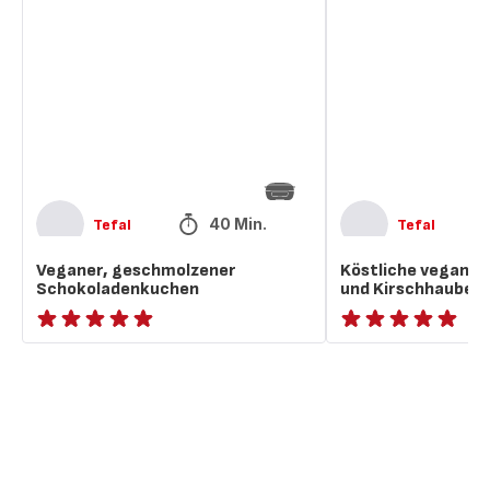
geschmolzener
vegane
Schokoladenkuchen
Schokoladen-
und
Kirschhauben
40 Min.
Tefal
Tefal
Veganer, geschmolzener
Köstliche vegane 
Schokoladenkuchen
und Kirschhauben
ratings.NaN
ratings.NaN