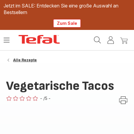
Jetzt im SALE: Entdecken Sie eine große Auswahl an
Bestsellern
Zum Sale
Tefal
Das
Mein
Mein
Homepage
Menü
Konto
Waren
öffnen
Alle Rezepte
Vegetarische Tacos
-
/5
-
ratings.0