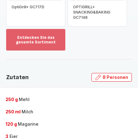
OptiGrill+ GC717D
OPTIGRILL+
SNACKING&BAKING
GC7148
Entdecken Sie das
gesamte Sortiment
Mehr
anzeigen
-
Entdecken
Sie
Zutaten
8 Personen
das
gesamte
Sortiment
-
250 g
Mehl
250 ml
Milch
120 g
Magarine
3
Eier