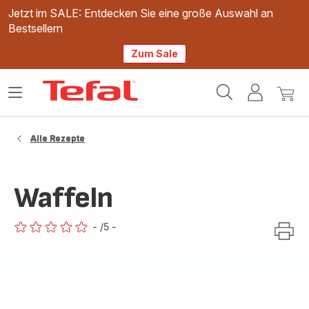
Jetzt im SALE: Entdecken Sie eine große Auswahl an
Bestsellern
Zum Sale
Tefal
Das
Mein
Mein
Homepage
Menü
Konto
Waren
öffnen
Alle Rezepte
Waffeln
-
/5
-
ratings.0