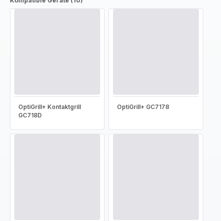
Kompatible Geräte (10)
OptiGrill+ Kontaktgrill
OptiGrill+ GC7178
GC718D