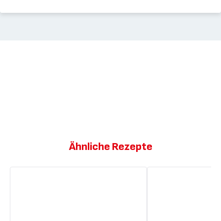
Ähnliche Rezepte
Zimtschnecken-
Zimtschnecken
Croissants
(Zimtschnecken)