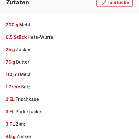
Zutaten
15 Stücke
200 g
Mehl
0.5 Stück
Hefe-Würfel
25 g
Zucker
70 g
Butter
110 ml
Milch
1 Prise
Salz
2 EL
Frischkäse
3 EL
Puderzucker
3 TL
Zimt
40 g
Zucker