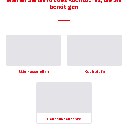
Wählen Sie die Art des Kochtopfes, die Sie
benötigen
Stielkasserollen
Kochtöpfe
Mehr
Mehr
anzeigen
anzeigen
-
-
Stielkasserollen
Kochtöpfe
-
-
Schnellkochtöpfe
Mehr