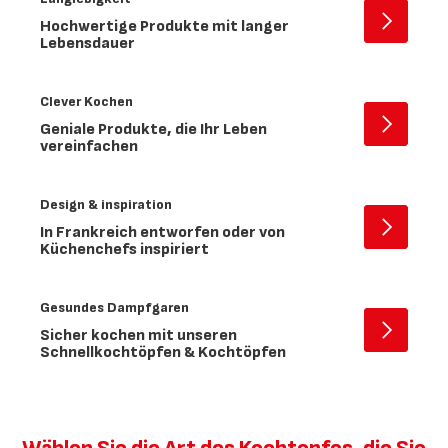
Hochwertige Produkte mit langer
Offen
Lebensdauer
-
Langlebi
Clever Kochen
Geniale Produkte, die Ihr Leben
Offen
vereinfachen
-
Clever
Kochen
Design & inspiration
In Frankreich entworfen oder von
Offen
Küchenchefs inspiriert
-
Design
&
Gesundes Dampfgaren
inspirat
Sicher kochen mit unseren
Offen
Schnellkochtöpfen & Kochtöpfen
-
Gesund
Dampfg