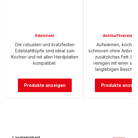
Edelstahl
Antihaftversiege
Die robusten und kratzfesten
Aufwärmen, köcheln
Edelstahltöpfe sind ideal zum
schmoren ohne Anbren
Kochen und mit allen Herdplatten
zusätzliches Fett. Lei
kompatibel.
reinigen mit einer sic
langlebigen Beschich
Produkte anzeigen
Produkte anzeig
Langlebigkeit