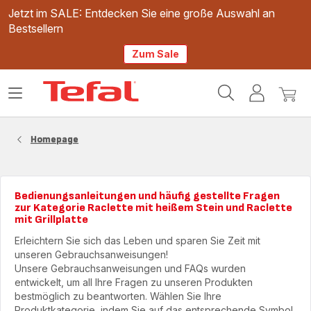
Jetzt im SALE: Entdecken Sie eine große Auswahl an
Bestsellern
Zum Sale
Tefal
Das
Mein
Mein
Homepage
Menü
Konto
Waren
öffnen
Homepage
Bedienungsanleitungen und häufig gestellte Fragen
zur Kategorie Raclette mit heißem Stein und Raclette
mit Grillplatte
Erleichtern Sie sich das Leben und sparen Sie Zeit mit
unseren Gebrauchsanweisungen!
Unsere Gebrauchsanweisungen und FAQs wurden
entwickelt, um all Ihre Fragen zu unseren Produkten
bestmöglich zu beantworten. Wählen Sie Ihre
Produktkategorie, indem Sie auf das entsprechende Symbol