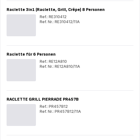
Raclette 3in1 (Raclette, Grill, Crêpe) 8 Personen
Ref.: RE310412
Ref. Nr.: RE310412/11A
Raclette
Rac
3in1
3in
(Raclette,
(Rac
Grill,
Grill
Crêpe)
Crê
8
8
Raclette für 6 Personen
Personen
Per
Ref.: RE12A810
Ref. Nr.: RE12A810/11A
Raclette
Rac
für
für
6
6
Personen
Per
RACLETTE GRILL PIERRADE PR457B
Ref.: PR457B12
Ref. Nr.: PR457B12/11A
RACLETTE
RA
GRILL
GRI
PIERRADE
PI
PR457B
PR