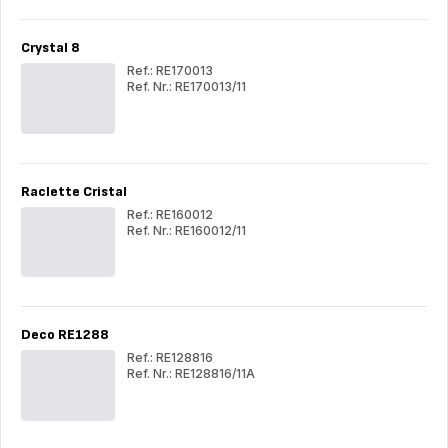
Crystal 8
Ref.: RE170013
Ref. Nr.: RE170013/11
Crystal
Cry
8
8
Raclette Cristal
Ref.: RE160012
Ref. Nr.: RE160012/11
Raclette
Rac
Cristal
Cris
Deco RE1288
Ref.: RE128816
Ref. Nr.: RE128816/11A
Deco
Dec
RE1288
RE