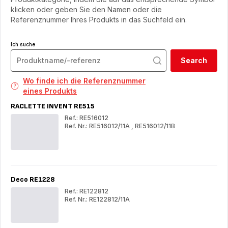
klicken oder geben Sie den Namen oder die
Referenznummer Ihres Produkts in das Suchfeld ein.
Ich suche
Search
Wo finde ich die Referenznummer
eines Produkts
RACLETTE INVENT RE515
Ref.: RE516012
Ref. Nr.: RE516012/11A
,
RE516012/11B
RACLETTE
RA
INVENT
IN
RE515
RE
Deco RE1228
Ref.: RE122812
Ref. Nr.: RE122812/11A
Deco
Dec
RE1228
RE