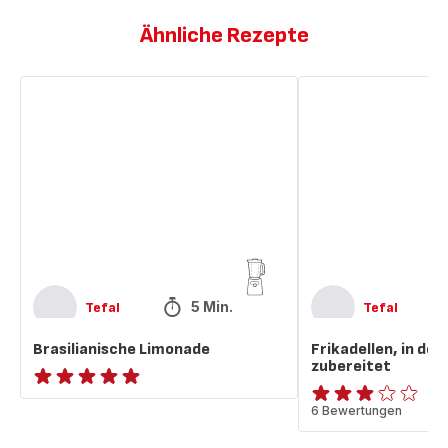
Ähnliche Rezepte
Brasilianische
Frikadellen,
Limonade
in
der
ActiFry
zubereitet
5 Min.
Tefal
Tefal
Brasilianische Limonade
Frikadellen, in der
zubereitet
ratings.NaN
Bewertung
6 Bewertungen
mit