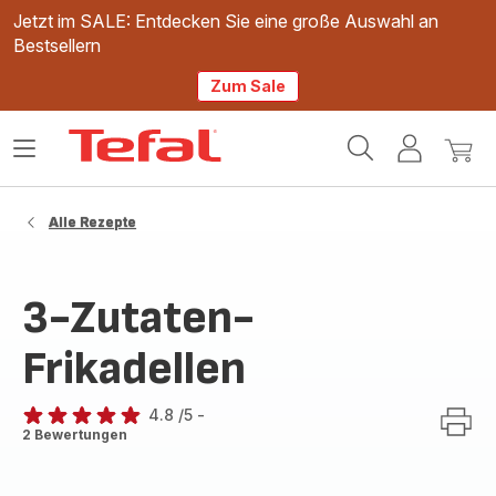
Jetzt im SALE: Entdecken Sie eine große Auswahl an
Bestsellern
Zum Sale
Tefal
Das
Mein
Mein
Homepage
Menü
Konto
Waren
öffnen
Alle Rezepte
3-Zutaten-
Frikadellen
4.8
/5
-
ratings.4.8
2 Bewertungen