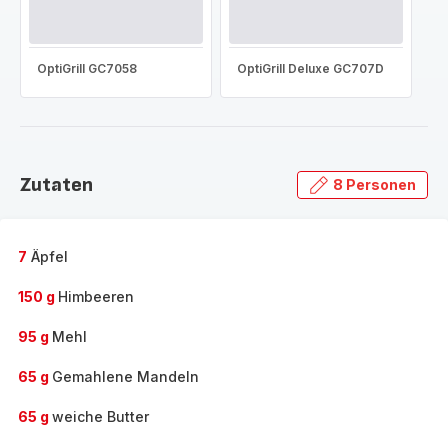
OptiGrill GC7058
OptiGrill Deluxe GC707D
Zutaten
8 Personen
7
Äpfel
150 g
Himbeeren
95 g
Mehl
65 g
Gemahlene Mandeln
65 g
weiche Butter