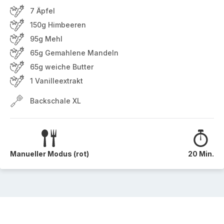
7 Äpfel
150g Himbeeren
95g Mehl
65g Gemahlene Mandeln
65g weiche Butter
1 Vanilleextrakt
Backschale XL
Manueller Modus (rot)
20 Min.