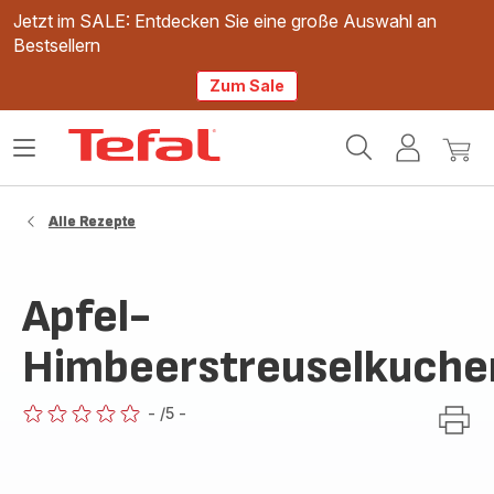
Jetzt im SALE: Entdecken Sie eine große Auswahl an
Bestsellern
Zum Sale
Tefal
Das
Mein
Mein
Homepage
Menü
Konto
Waren
öffnen
Alle Rezepte
Apfel-
Himbeerstreuselkuche
-
/5
-
ratings.0