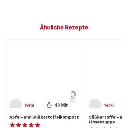
Ähnliche Rezepte
Apfel-
Süßkartoffel-
und
und
Süßkartoffelkompott
rote
Linsensuppe
40 Min.
Tefal
Tefal
Apfel- und Süßkartoffelkompott
Süßkartoffel- und
Linsensuppe