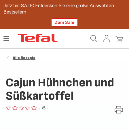
Jetzt im SALE: Entdecken Sie eine große Auswahl an
Bestsellern
Zum Sale
Tefal
Das
Mein
Mein
Homepage
Menü
Konto
Waren
öffnen
Alle Rezepte
Cajun Hühnchen und
Süßkartoffel
-
/5
-
ratings.0