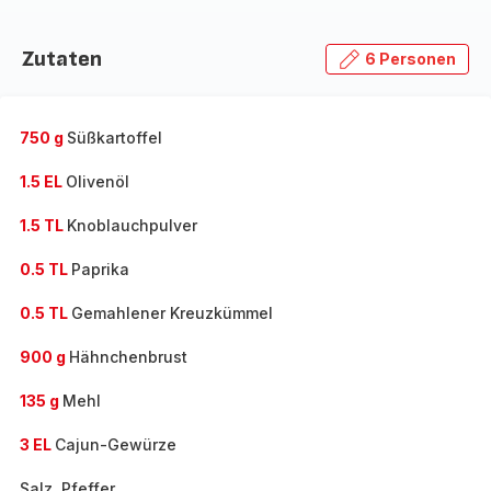
Zutaten
6 Personen
750 g
Süßkartoffel
1.5 EL
Olivenöl
1.5 TL
Knoblauchpulver
0.5 TL
Paprika
0.5 TL
Gemahlener Kreuzkümmel
900 g
Hähnchenbrust
135 g
Mehl
3 EL
Cajun-Gewürze
Salz, Pfeffer