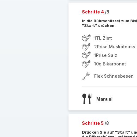
Schritte 4
/8
In die Rührschüssel zum Bi
"Start" drücken.
1TL Zimt
2Prise Muskatnuss
1Prise Salz
10g Bikarbonat
Flex Schneebesen
Manual
Schritte 5
/8
Drücken Sie auf "Start" un
die Rührschüssel, während 