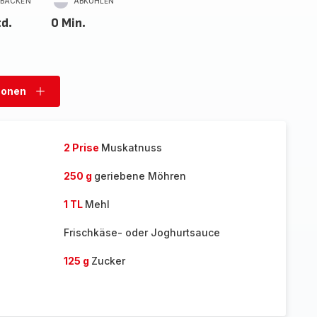
BACKEN
ABKÜHLEN
td.
0 Min.
sonen
Personen
hinzufügen
2 Prise
Muskatnuss
250 g
geriebene Möhren
1 TL
Mehl
Frischkäse- oder Joghurtsauce
125 g
Zucker