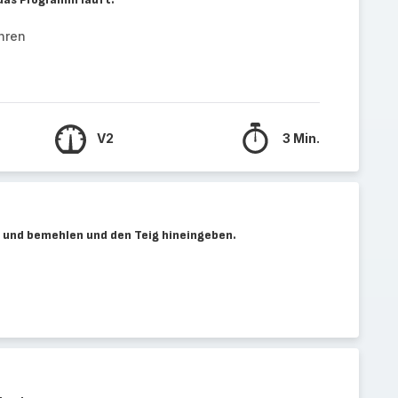
hren
V2
3 Min.
 und bemehlen und den Teig hineingeben.