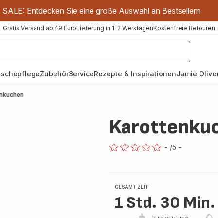
m SALE: Entdecken Sie eine große Auswahl an Bestsellern
Gratis Versand ab 49 Euro
Lieferung in 1-2 Werktagen
Kostenfreie Retouren
schepflege
Zubehör
Service
Rezepte & Inspirationen
Jamie Oliver
enkuchen
Karottenku
-
/5
-
ratings.0
GESAMTZEIT
1 Std. 30 Min.