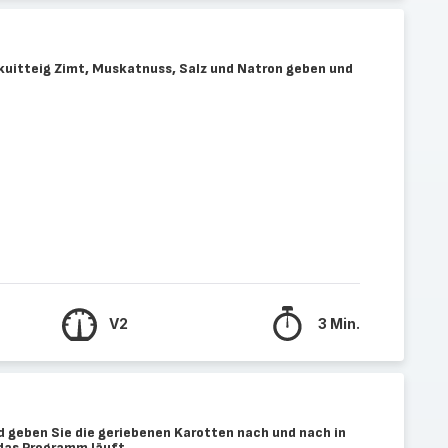
skuitteig Zimt, Muskatnuss, Salz und Natron geben und
V2
3 Min.
d geben Sie die geriebenen Karotten nach und nach in
das Programm läuft.