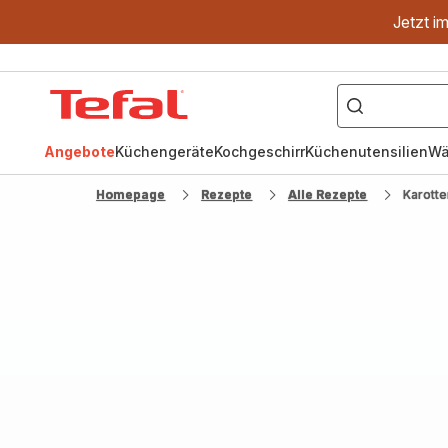
Jetzt i
["OptiGrill","Easy
Fry","Pfanne"]
Tefal
Homepage
Angebote
Küchengeräte
Kochgeschirr
Küchenutensilien
Wä
Homepage
Rezepte
Alle Rezepte
Karott