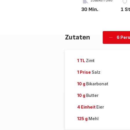
ZUBEREITUNG
30 Min.
1 S
Zutaten
6 Per
Personen
löschen
1 TL
Zimt
1 Prise
Salz
10 g
Bikarbonat
10 g
Butter
4 Einheit
Eier
125 g
Mehl