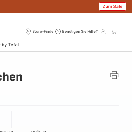
Zum Sale
Store-Finder
Benötigen Sie Hilfe?
Store-
Benötigen
Mein
Mein
Finder
Sie
Konto
Waren
 by Tefal
Hilfe?
chen