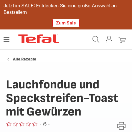
Jetzt im SALE: Entdecken Sie eine große Auswahl an
Bestsellern
Zum Sale
Tefal
Das
Mein
Mein
Homepage
Menü
Konto
Waren
öffnen
Alle Rezepte
Lauchfondue und
Speckstreifen-Toast
mit Gewürzen
-
/5
-
ratings.0