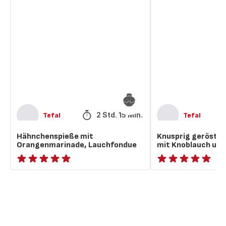
Hähnchenspieße
Knusprig
mit
gerösteter
Orangenmarinade,
Blumenkohl
Lauchfondue
mit
Knoblauch
und
Gewürzen
2 Std. 15 Min.
Tefal
Tefal
Hähnchenspieße mit
Knusprig geröste
Orangenmarinade, Lauchfondue
mit Knoblauch un
ratings.NaN
ratings.NaN