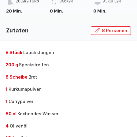
ZUBEREITUNG
BACKEN
ABKÜHLEN
20 Min.
0 Min.
0 Min.
Zutaten
8 Personen
8 Stück
Lauchstangen
200 g
Speckstreifen
8 Scheibe
Brot
1
Kurkumapulver
1
Currypulver
80 cl
Kochendes Wasser
4
Olivenöl