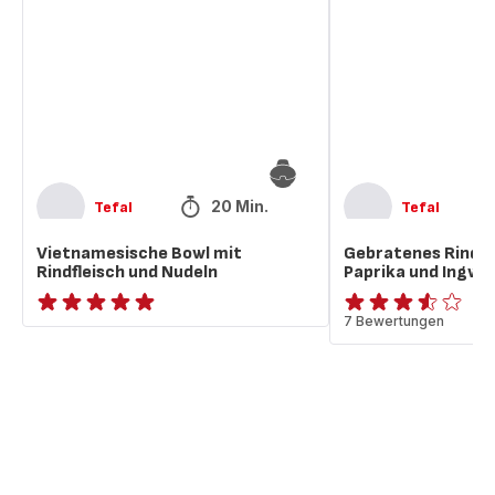
mit
mit
Rindfleisch
Paprika
und
und
Nudeln
Ingwer
20 Min.
Tefal
Tefal
Vietnamesische Bowl mit
Gebratenes Rindfl
Rindfleisch und Nudeln
Paprika und Ingwe
ratings.NaN
ratings.3.5
7 Bewertungen