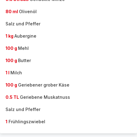
80 ml
Olivenöl
Salz und Pfeffer
1 kg
Aubergine
100 g
Mehl
100 g
Butter
1 l
Milch
100 g
Geriebener grober Käse
0.5 TL
Geriebene Muskatnuss
Salz und Pfeffer
1
Frühlingszwiebel