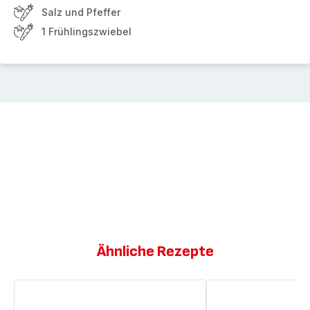
Salz und Pfeffer
1 Frühlingszwiebel
Ähnliche Rezepte
Vietnamesische
Gebratenes
Bowl
Rindfleisch