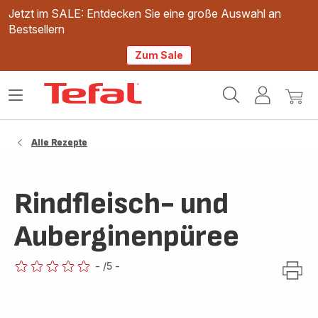
Jetzt im SALE: Entdecken Sie eine große Auswahl an
Bestsellern
Zum Sale
Tefal
Das
Mein
Mein
Homepage
Menü
Konto
Waren
öffnen
Alle Rezepte
Rindfleisch- und
Auberginenpüree
-
/5
-
ratings.0