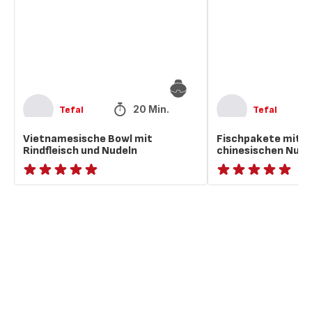
und
chinesischen
Nudeln
Nudeln
20 Min.
Tefal
Tefal
Vietnamesische Bowl mit
Fischpakete mit 
Rindfleisch und Nudeln
chinesischen Nude
ratings.NaN
ratings.NaN