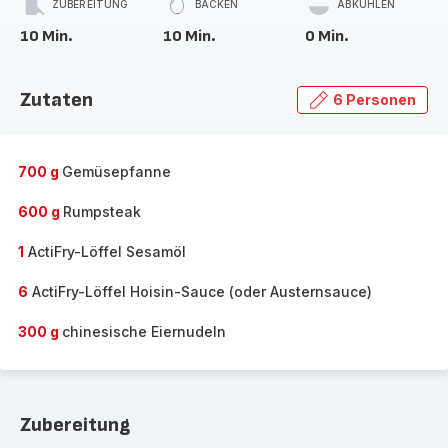
ZUBEREITUNG
BACKEN
ABKÜHLEN
10 Min.
10 Min.
0 Min.
Zutaten
6 Personen
700 g
Gemüsepfanne
600 g
Rumpsteak
1
ActiFry-Löffel Sesamöl
6
ActiFry-Löffel Hoisin-Sauce (oder Austernsauce)
300 g
chinesische Eiernudeln
Zubereitung