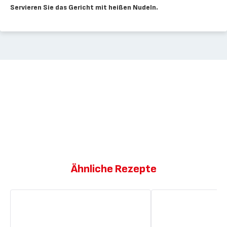
Servieren Sie das Gericht mit heißen Nudeln.
Ähnliche Rezepte
Vietnamesische
Fischpakete
Bowl
mit
mit
Gemüse
Rindfleisch
und