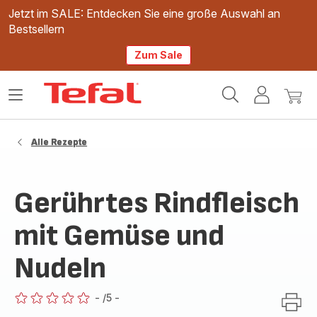
Jetzt im SALE: Entdecken Sie eine große Auswahl an
Bestsellern
Zum Sale
Tefal
Das
Mein
Mein
Homepage
Menü
Konto
Waren
öffnen
Alle Rezepte
Gerührtes Rindfleisch
mit Gemüse und
Nudeln
-
/5
-
ratings.0