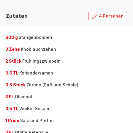
Zutaten
4 Personen
600 g
Stangenbohnen
3 Zehe
Knoblauchzehen
2 Stück
Frühlingszwiebeln
0.5 TL
Koriandersamen
0.5 Stück
Zitrone (Saft und Schale)
3 EL
Olivenöl
0.5 TL
Weißer Sesam
1 Prise
Salz und Pfeffer
3 EL
Glatte Petersilie