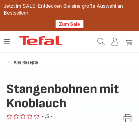
Jetzt im SALE: Entdecken Sie eine große Auswahl an
Bestsellern
Zum Sale
Tefal
Das
Mein
Mein
Homepage
Menü
Konto
Waren
öffnen
Alle Rezepte
Stangenbohnen mit
Knoblauch
-
/5
-
ratings.0