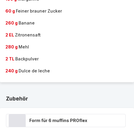
60 g
Feiner brauner Zucker
260 g
Banane
2 EL
Zitronensaft
280 g
Mehl
2 TL
Backpulver
240 g
Dulce de leche
Zubehör
Form für 6 muffins PROflex