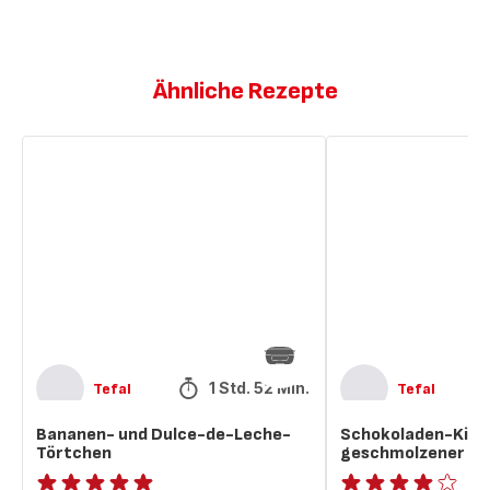
Ähnliche Rezepte
Bananen-
Schokoladen-
und
Kirschküchlein
Dulce-
mit
de-
geschmolzener
Leche-
Mitte
Törtchen
1 Std. 52 Min.
Tefal
Tefal
Bananen- und Dulce-de-Leche-
Schokoladen-Kirsc
Törtchen
geschmolzener Mi