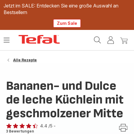
Jetzt im SALE: Entdecken Sie eine große Auswahl an
Bestsellern
Zum Sale
Tefal
Das
Mein
Mein
Homepage
Menü
Konto
Waren
öffnen
Alle Rezepte
Bananen- und Dulce
de leche Küchlein mit
geschmolzener Mitte
4.4
/5
-
ratings.4.4
3 Bewertungen