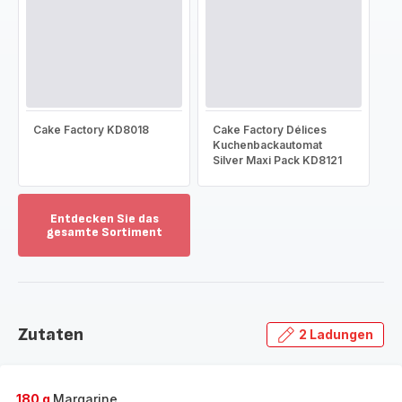
Cake Factory KD8018
Cake Factory Délices
Kuchenbackautomat
Silver Maxi Pack KD8121
Entdecken Sie das
gesamte Sortiment
Mehr
anzeigen
-
Entdecken
Sie
Zutaten
2 Ladungen
das
gesamte
Sortiment
-
180 g
Margarine