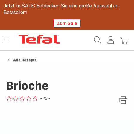
Jetzt im SALE: Entdecken Sie eine große Auswahl an
Bestsellern
Zum Sale
Tefal
Das
Mein
Mein
Homepage
Menü
Konto
Waren
öffnen
Alle Rezepte
Brioche
-
/5
-
ratings.0