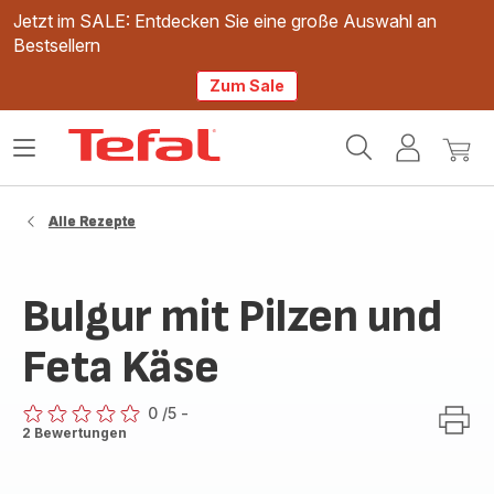
Jetzt im SALE: Entdecken Sie eine große Auswahl an
Bestsellern
Zum Sale
Tefal
Das
Mein
Mein
Homepage
Menü
Konto
Waren
öffnen
Alle Rezepte
Bulgur mit Pilzen und
Feta Käse
0
/5
-
ratings.0
2 Bewertungen