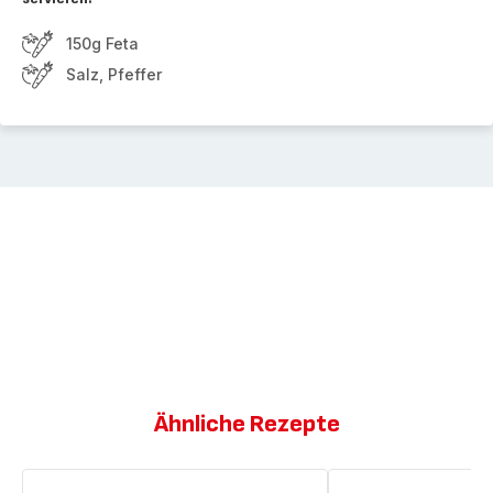
150g Feta
Salz, Pfeffer
Ähnliche Rezepte
Kaisergemüse
Hummus