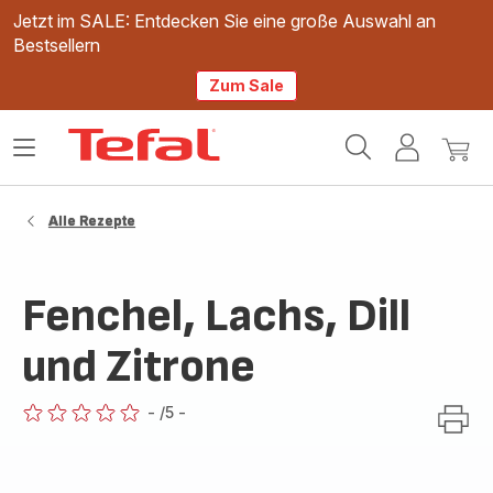
Jetzt im SALE: Entdecken Sie eine große Auswahl an
Bestsellern
Zum Sale
Tefal
Das
Mein
Mein
Homepage
Menü
Konto
Waren
öffnen
Alle Rezepte
Fenchel, Lachs, Dill
und Zitrone
-
/5
-
ratings.0