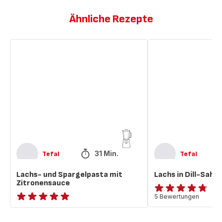
Ähnliche Rezepte
Lachs-
Lachs
und
in
Spargelpasta
Dill-
mit
Sahne-
Zitronensauce
Soße
31 Min.
Tefal
Tefal
Lachs- und Spargelpasta mit
Lachs in Dill-Sah
Zitronensauce
ratings.4.7
5 Bewertungen
ratings.NaN