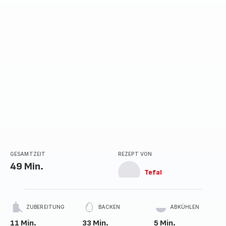
Stern
(Durchschnitt)
GESAMTZEIT
REZEPT VON
49 Min.
Tefal
ZUBEREITUNG
BACKEN
ABKÜHLEN
11 Min.
33 Min.
5 Min.