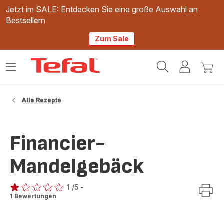
Jetzt im SALE: Entdecken Sie eine große Auswahl an
Bestsellern
Zum Sale
Tefal
Das
Mein
Mein
Homepage
Menü
Konto
Waren
öffnen
Alle Rezepte
Financier-
Mandelgebäck
1
/5
-
Bewertung
1 Bewertungen
mit
1