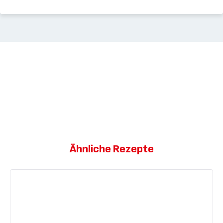
Ähnliche Rezepte
Französische
'Financiers'
Mandelkuchen