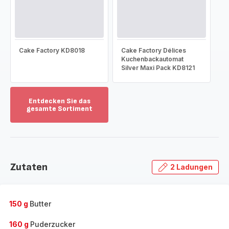
Cake Factory KD8018
Cake Factory Délices
Kuchenbackautomat
Silver Maxi Pack KD8121
Entdecken Sie das
gesamte Sortiment
Mehr
anzeigen
-
Entdecken
Sie
Zutaten
2 Ladungen
das
gesamte
Sortiment
-
150 g
Butter
160 g
Puderzucker