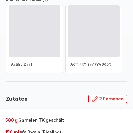
Kompatible Geräte (2)
Actifry 2 in 1
ACTIFRY 2in1 (YV9601)
Zutaten
2 Personen
500 g
Garnelen TK geschält
150 ml
Weißwein (Riesling)