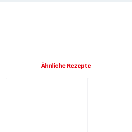
Ähnliche Rezepte
Jade-
Bauernpfanne
Garnelen-
Pfanne