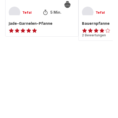
5 Min.
Tefal
Tefal
Jade-Garnelen-Pfanne
Bauernpfanne
ratings.NaN
ratings.3.9
2 Bewertungen