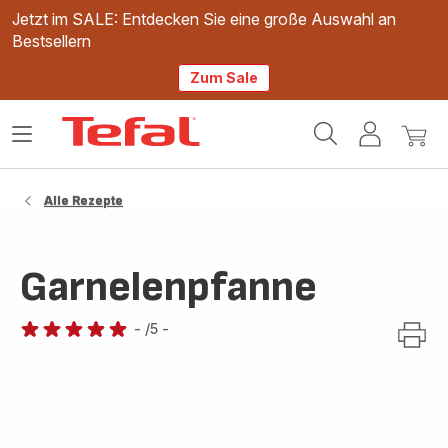
Jetzt im SALE: Entdecken Sie eine große Auswahl an
Bestsellern
Zum Sale
Tefal
Das
Mein
Mein
Homepage
Menü
Konto
Waren
öffnen
Alle Rezepte
Garnelenpfanne
-
/5
-
Bewertung
mit
5
Sternen
(Durchschnitt)