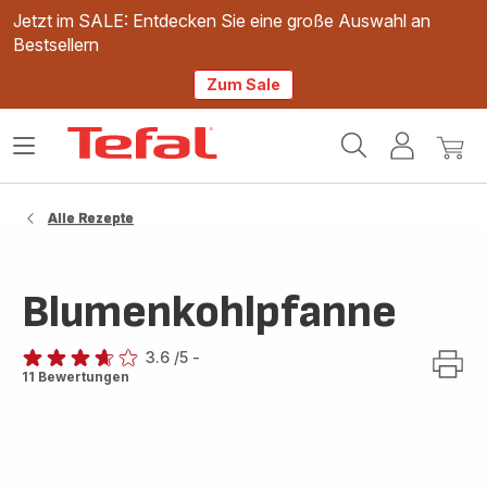
Jetzt im SALE: Entdecken Sie eine große Auswahl an
Bestsellern
Zum Sale
Tefal
Das
Mein
Mein
Homepage
Menü
Konto
Waren
öffnen
Alle Rezepte
Blumenkohlpfanne
3.6
/5
-
ratings.3.6
11 Bewertungen