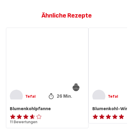
Ähnliche Rezepte
Blumenkohlpfanne
Blumenkohl-
Wings
26 Min.
Tefal
Tefal
Blumenkohlpfanne
Blumenkohl-Wing
ratings.3.6
11 Bewertungen
ratings.NaN