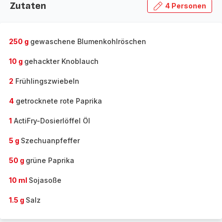
Zutaten
4 Personen
250 g
gewaschene Blumenkohlröschen
10 g
gehackter Knoblauch
2
Frühlingszwiebeln
4
getrocknete rote Paprika
1
ActiFry-Dosierlöffel Öl
5 g
Szechuanpfeffer
50 g
grüne Paprika
10 ml
Sojasoße
1.5 g
Salz