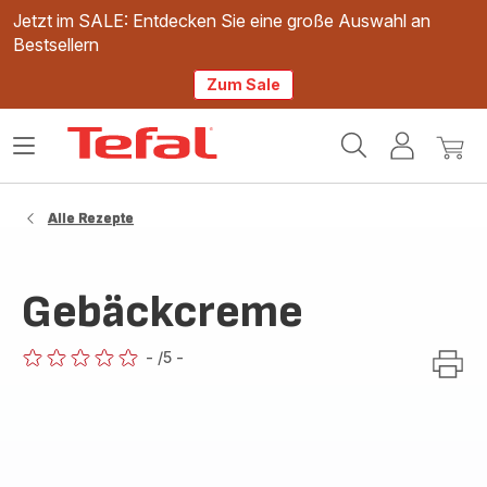
Jetzt im SALE: Entdecken Sie eine große Auswahl an
Bestsellern
Zum Sale
Tefal
Das
Mein
Mein
Homepage
Menü
Konto
Waren
öffnen
Alle Rezepte
Gebäckcreme
-
/5
-
ratings.0