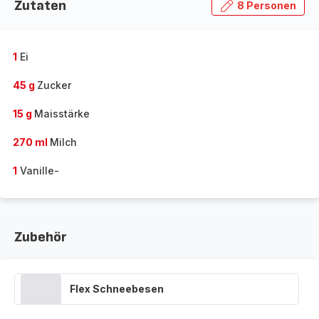
Zutaten
8 Personen
1
Ei
45 g
Zucker
15 g
Maisstärke
270 ml
Milch
1
Vanille-
Zubehör
Flex Schneebesen