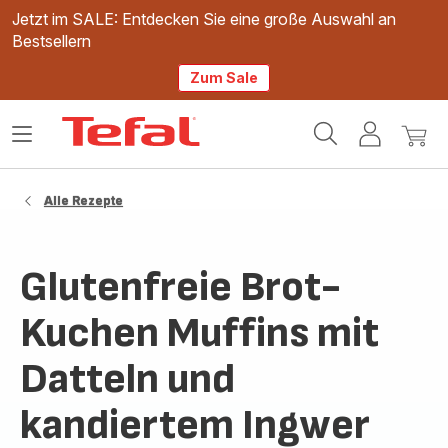
Jetzt im SALE: Entdecken Sie eine große Auswahl an
Bestsellern
Zum Sale
Tefal
Das
Mein
Mein
Homepage
Menü
Konto
Waren
öffnen
Alle Rezepte
Glutenfreie Brot-
Kuchen Muffins mit
Datteln und
kandiertem Ingwer