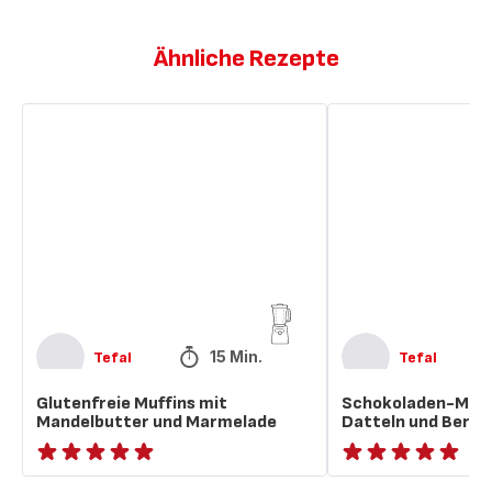
Ähnliche Rezepte
Glutenfreie
Schokoladen-
Muffins
Milchshake
mit
mit
Mandelbutter
Datteln
und
und
Marmelade
Bergamotte
15 Min.
Tefal
Tefal
Glutenfreie Muffins mit
Schokoladen-Milc
Mandelbutter und Marmelade
Datteln und Berg
ratings.NaN
ratings.NaN