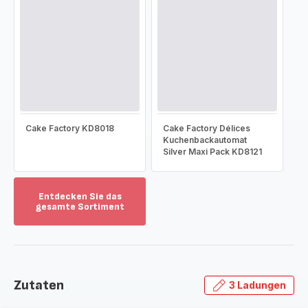
Cake Factory KD8018
Cake Factory Délices
Kuchenbackautomat
Silver Maxi Pack KD8121
Entdecken Sie das
gesamte Sortiment
Mehr
anzeigen
-
Entdecken
Sie
Zutaten
3 Ladungen
das
gesamte