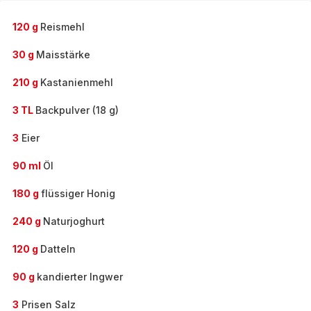
Sortiment
-
120 g
Reismehl
30 g
Maisstärke
210 g
Kastanienmehl
3 TL
Backpulver (18 g)
3
Eier
90 ml
Öl
180 g
flüssiger Honig
240 g
Naturjoghurt
120 g
Datteln
90 g
kandierter Ingwer
3
Prisen Salz