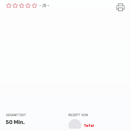
-
/5
-
ratings.0
GESAMTZEIT
REZEPT VON
50 Min.
Tefal