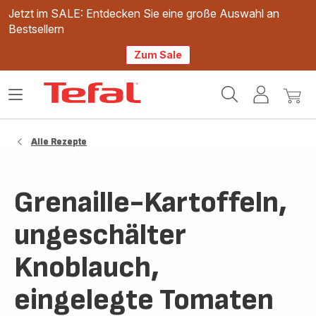
Jetzt im SALE: Entdecken Sie eine große Auswahl an
Bestsellern
Zum Sale
Tefal
Das
Mein
Mein
Homepage
Menü
Konto
Waren
öffnen
Alle Rezepte
Grenaille-Kartoffeln,
ungeschälter
Knoblauch,
eingelegte Tomaten