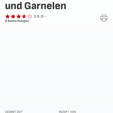
und Garnelen
3.6
/5
-
ratings.3.6
8 Bewertungen
GESAMTZEIT
REZEPT VON