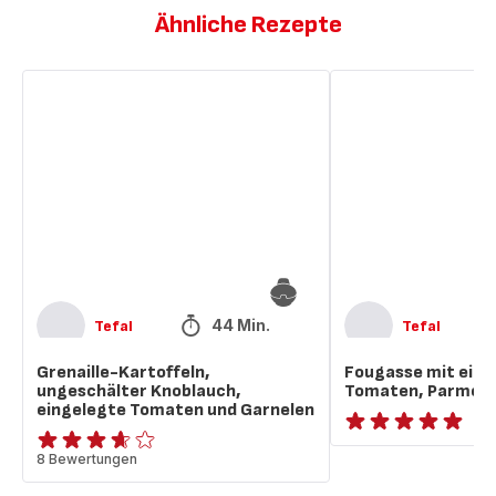
Ähnliche Rezepte
Grenaille-
Fougasse
Kartoffeln,
mit
ungeschälter
eingelegten
Knoblauch,
Tomaten,
eingelegte
Parmesan
Tomaten
und
und
Rosmarin
Garnelen
44 Min.
Tefal
Tefal
Grenaille-Kartoffeln,
Fougasse mit eing
ungeschälter Knoblauch,
Tomaten, Parmesa
eingelegte Tomaten und Garnelen
ratings.NaN
ratings.3.6
8 Bewertungen