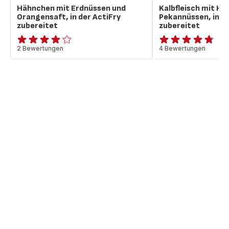
Hähnchen mit Erdnüssen und
Kalbfleisch mit Ho
Orangensaft, in der ActiFry
Pekannüssen, in de
zubereitet
zubereitet
ratings.3.9
2 Bewertungen
ratings.4.7
4 Bewertungen