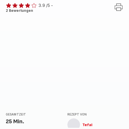
3.9
/5
-
ratings.3.9
2 Bewertungen
GESAMTZEIT
REZEPT VON
25 Min.
Tefal