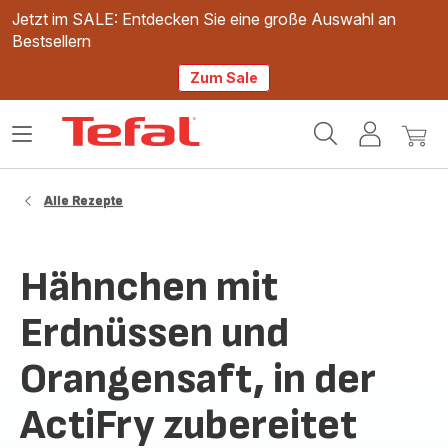
Jetzt im SALE: Entdecken Sie eine große Auswahl an
Bestsellern
Zum Sale
Tefal
Das
Mein
Mein
Homepage
Menü
Konto
Waren
öffnen
Alle Rezepte
Hähnchen mit
Erdnüssen und
Orangensaft, in der
ActiFry zubereitet