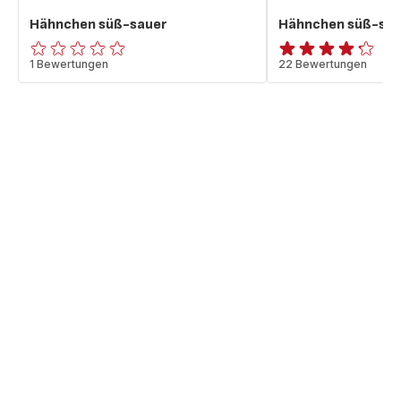
Hähnchen süß-sauer
Hähnchen süß-sau
ratings.0
1 Bewertungen
ratings.4.2
22 Bewertungen