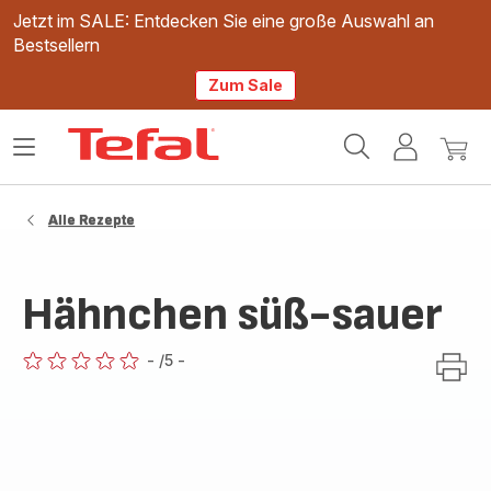
Jetzt im SALE: Entdecken Sie eine große Auswahl an
Bestsellern
Zum Sale
Tefal
Das
Mein
Mein
Homepage
Menü
Konto
Waren
öffnen
Alle Rezepte
Hähnchen süß-sauer
-
/5
-
ratings.0