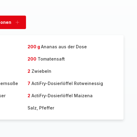
sonen
Personen
hinzufügen
200 g
Ananas aus der Dose
200
Tomatensaft
2
Zwiebeln
sternsoße
7
ActiFry-Dosierlöffel Rotweinessig
ker
2
ActiFry-Dosierlöffel Maizena
Salz, Pfeffer