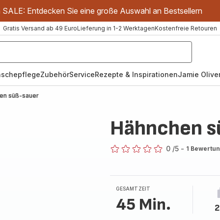
m SALE: Entdecken Sie eine große Auswahl an Bestsellern
Gratis Versand ab 49 Euro
Lieferung in 1-2 Werktagen
Kostenfreie Retouren
schepflege
Zubehör
Service
Rezepte & Inspirationen
Jamie Oliver
en süß-sauer
Hähnchen s
0
/5
-
1 Bewertu
ratings.0
GESAMTZEIT
45 Min.
2