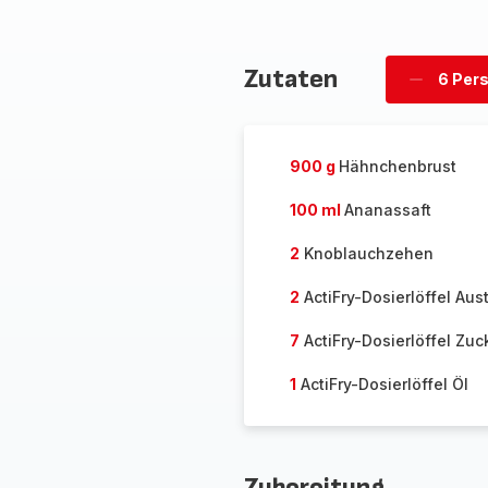
Zutaten
6 Per
Personen
löschen
900 g
Hähnchenbrust
100 ml
Ananassaft
2
Knoblauchzehen
2
ActiFry-Dosierlöffel Au
7
ActiFry-Dosierlöffel Zuc
1
ActiFry-Dosierlöffel Öl
Zubereitung