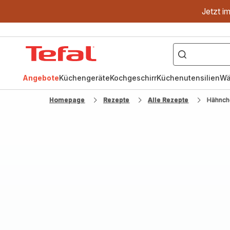
Jetzt i
["OptiGrill","Easy
Fry","Pfanne"]
Tefal
Homepage
Angebote
Küchengeräte
Kochgeschirr
Küchenutensilien
Wä
Homepage
Rezepte
Alle Rezepte
Hähnch