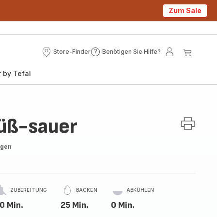
Zum Sale
Store-Finder
Benötigen Sie Hilfe?
Store-
Benötigen
Mein
Mein
Finder
Sie
Konto
Waren
 by Tefal
Hilfe?
üß-sauer
ngen
ZUBEREITUNG
BACKEN
ABKÜHLEN
0 Min.
25 Min.
0 Min.