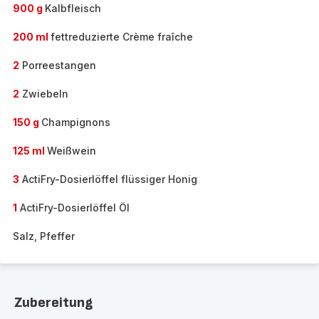
900 g
Kalbfleisch
200 ml
fettreduzierte Crème fraîche
2
Porreestangen
2
Zwiebeln
150 g
Champignons
125 ml
Weißwein
3
ActiFry-Dosierlöffel flüssiger Honig
1
ActiFry-Dosierlöffel Öl
Salz, Pfeffer
Zubereitung