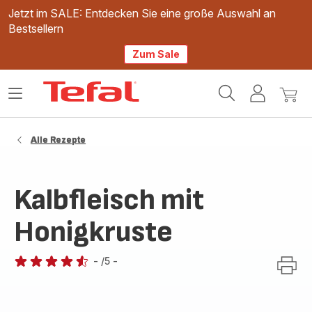
Jetzt im SALE: Entdecken Sie eine große Auswahl an
Bestsellern
Zum Sale
Tefal
Das
Mein
Mein
Homepage
Menü
Konto
Waren
öffnen
Alle Rezepte
Kalbfleisch mit
Honigkruste
-
/5
-
ratings.4.5