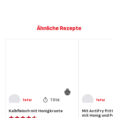
Ähnliche Rezepte
Kalbfleisch
Mit
mit
ActiFry
Honigkruste
frittiertes
Kalbfleisch
mit
Honig
und
Pekannüssen
1 Std.
Tefal
Tefal
Kalbfleisch mit Honigkruste
Mit ActiFry frittie
mit Honig und Pe