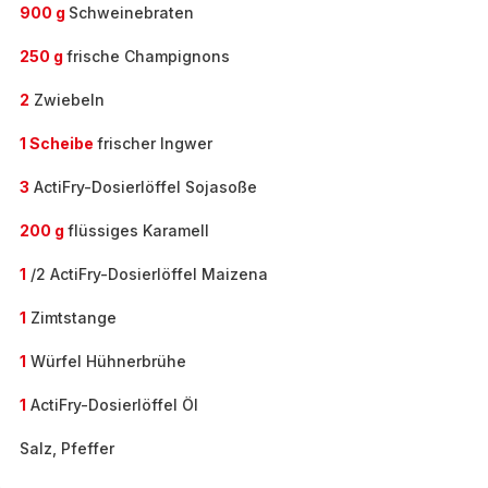
900 g
Schweinebraten
250 g
frische Champignons
2
Zwiebeln
1 Scheibe
frischer Ingwer
3
ActiFry-Dosierlöffel Sojasoße
200 g
flüssiges Karamell
1
/2 ActiFry-Dosierlöffel Maizena
1
Zimtstange
1
Würfel Hühnerbrühe
1
ActiFry-Dosierlöffel Öl
Salz, Pfeffer