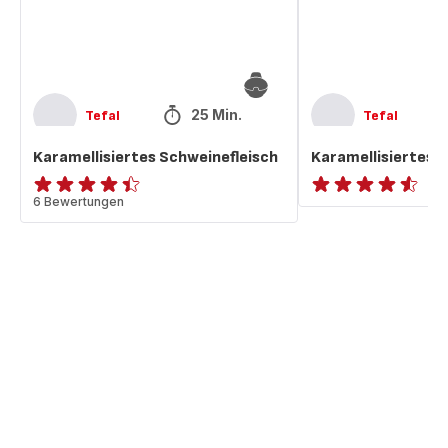
25 Min.
Tefal
Tefal
Karamellisiertes Schweinefleisch
Karamellisiertes 
ratings.4.4
6 Bewertungen
ratings.4.5