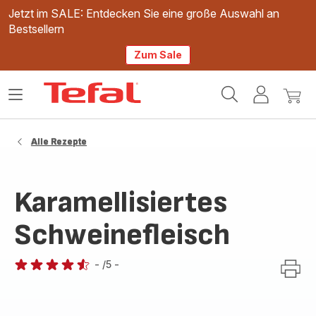
Jetzt im SALE: Entdecken Sie eine große Auswahl an
Bestsellern
Zum Sale
Tefal
Das
Mein
Mein
Homepage
Menü
Konto
Waren
öffnen
Alle Rezepte
Karamellisiertes
Schweinefleisch
-
/5
-
ratings.4.5