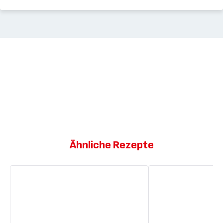
Ähnliche Rezepte
Karamellisiertes
Karamellisiertes
Schweinefleisch
Schweinefleisch