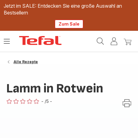
Jetzt im SALE: Entdecken Sie eine große Auswahl an
Bestsellern
Zum Sale
Tefal
Das
Mein
Mein
Homepage
Menü
Konto
Waren
öffnen
Alle Rezepte
Lamm in Rotwein
-
/5
-
ratings.0