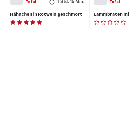
1 Std. 15 Min.
Tefal
Tefal
Hähnchen in Rotwein geschmort
Lammbraten mit r
ratings.NaN
ratings.0