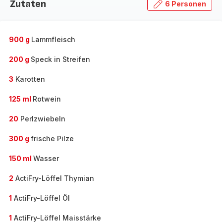
Zutaten
6 Personen
900 g
Lammfleisch
200 g
Speck in Streifen
3
Karotten
125 ml
Rotwein
20
Perlzwiebeln
300 g
frische Pilze
150 ml
Wasser
2
ActiFry-Löffel Thymian
1
ActiFry-Löffel Öl
1
ActiFry-Löffel Maisstärke