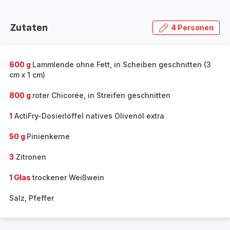
Zutaten
4 Personen
600 g
Lammlende ohne Fett, in Scheiben geschnitten (3
cm x 1 cm)
800 g
roter Chicorée, in Streifen geschnitten
1
ActiFry-Dosierlöffel natives Olivenöl extra
50 g
Pinienkerne
3
Zitronen
1 Glas
trockener Weißwein
Salz, Pfeffer