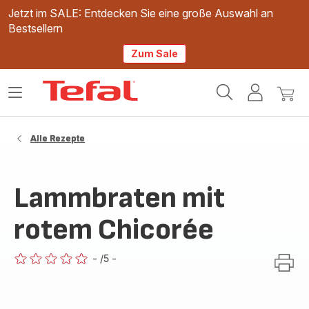
Jetzt im SALE: Entdecken Sie eine große Auswahl an
Bestsellern
Zum Sale
Tefal
Das
Mein
Mein
Homepage
Menü
Konto
Waren
öffnen
Alle Rezepte
Lammbraten mit
rotem Chicorée
-
/5
-
ratings.0