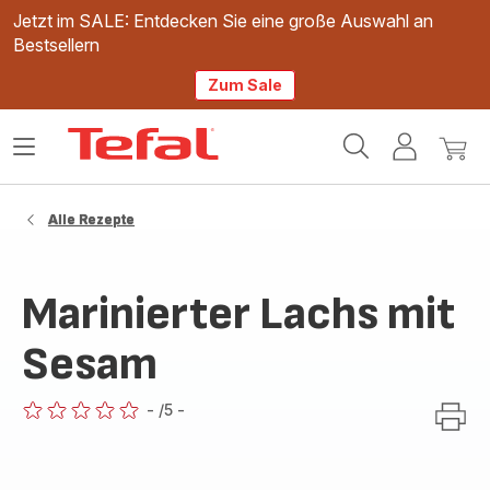
Jetzt im SALE: Entdecken Sie eine große Auswahl an
Bestsellern
Zum Sale
Tefal
Das
Mein
Mein
Homepage
Menü
Konto
Waren
öffnen
Alle Rezepte
Marinierter Lachs mit
Sesam
-
/5
-
ratings.0