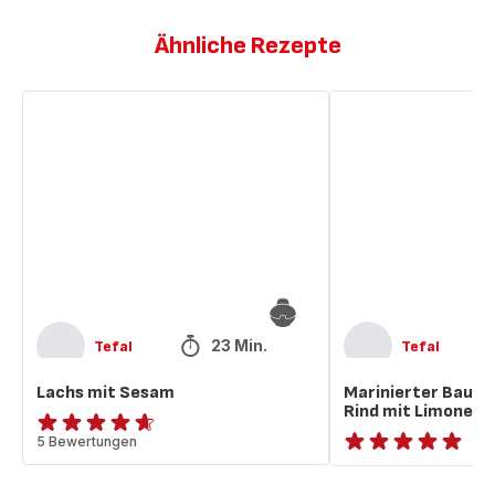
Ähnliche Rezepte
Lachs
Marinierter
mit
Bauchlappen
Sesam
vom
Rind
mit
Limone
und
Koriander
23 Min.
Tefal
Tefal
Lachs mit Sesam
Marinierter Bauc
Rind mit Limone u
ratings.4.6
5 Bewertungen
ratings.NaN