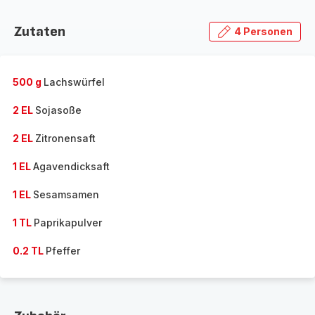
Zutaten
4 Personen
500 g
Lachswürfel
2 EL
Sojasoße
2 EL
Zitronensaft
1 EL
Agavendicksaft
1 EL
Sesamsamen
1 TL
Paprikapulver
0.2 TL
Pfeffer