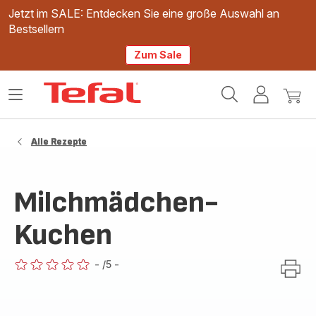
Jetzt im SALE: Entdecken Sie eine große Auswahl an
Bestsellern
Zum Sale
Tefal
Das
Mein
Mein
Homepage
Menü
Konto
Waren
öffnen
Alle Rezepte
Milchmädchen-
Kuchen
-
/5
-
ratings.0