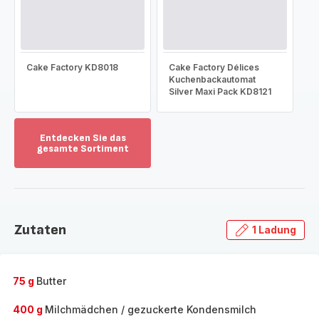
Cake Factory KD8018
Cake Factory Délices
Kuchenbackautomat
Silver Maxi Pack KD8121
Entdecken Sie das
gesamte Sortiment
Mehr
anzeigen
-
Entdecken
Sie
Zutaten
1 Ladung
das
gesamte
Sortiment
-
75 g
Butter
400 g
Milchmädchen / gezuckerte Kondensmilch