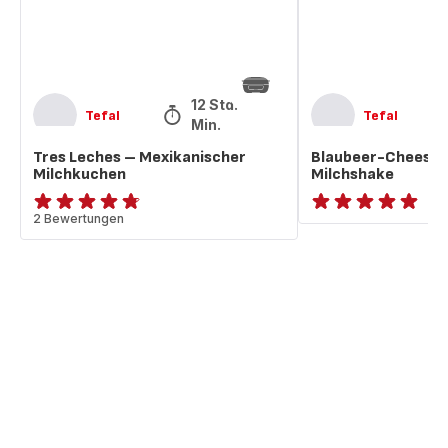
12 Std. 55
Tefal
Tefal
Min.
Tres Leches – Mexikanischer
Blaubeer-Cheese
Milchkuchen
Milchshake
ratings.4.7
2 Bewertungen
ratings.NaN