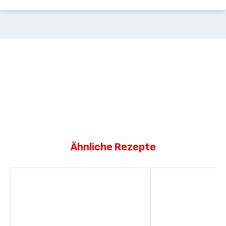
Ähnliche Rezepte
Tres
Blaubeer-
Leches
Cheesecake-
–
Milchshake
Mexikanischer
Milchkuchen