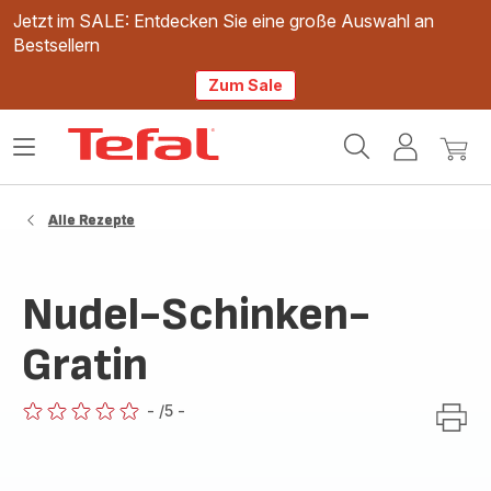
Jetzt im SALE: Entdecken Sie eine große Auswahl an
Bestsellern
Zum Sale
Tefal
Das
Mein
Mein
Homepage
Menü
Konto
Waren
öffnen
Alle Rezepte
Nudel-Schinken-
Gratin
-
/5
-
ratings.0