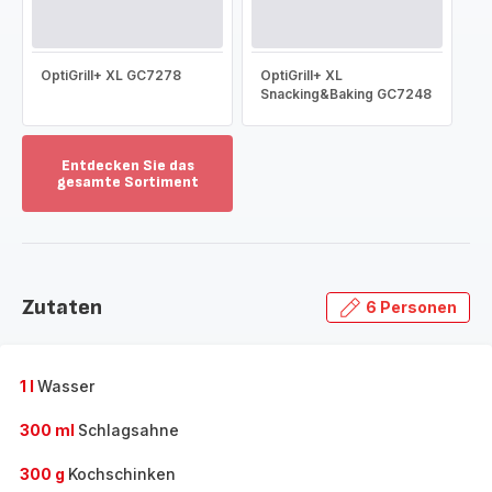
OptiGrill+ XL GC7278
OptiGrill+ XL
Snacking&Baking GC7248
Entdecken Sie das
gesamte Sortiment
Mehr
anzeigen
-
Entdecken
Sie
Zutaten
6 Personen
das
gesamte
Sortiment
-
1 l
Wasser
300 ml
Schlagsahne
300 g
Kochschinken