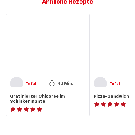
Ähnliche Rezepte
Gratinierter
Pizza-
Chicorée
Sandwich
im
Schinkenmantel
43 Min.
Tefal
Tefal
Gratinierter Chicorée im
Pizza-Sandwich
Schinkenmantel
ratings.NaN
ratings.NaN