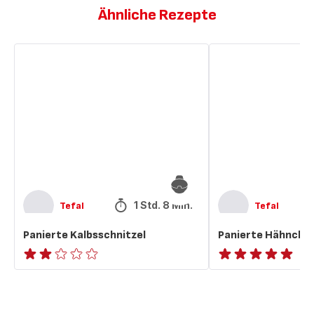
Ähnliche Rezepte
Panierte
Panierte
Kalbsschnitzel
Hähnchenschnitzel
1 Std. 8 Min.
Tefal
Tefal
Panierte Kalbsschnitzel
Panierte Hähnchen
Bewertung
ratings.NaN
mit
2
Sternen