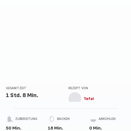
Sternen
(Durchschnitt)
GESAMTZEIT
REZEPT VON
1 Std. 8 Min.
Tefal
ZUBEREITUNG
BACKEN
ABKÜHLEN
50 Min.
18 Min.
0 Min.