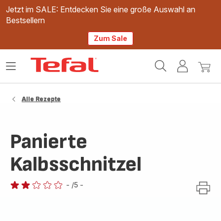
Jetzt im SALE: Entdecken Sie eine große Auswahl an
Bestsellern
Zum Sale
Tefal
Das
Mein
Mein
Homepage
Menü
Konto
Waren
öffnen
Alle Rezepte
Panierte
Kalbsschnitzel
-
/5
-
Bewertung
mit
2