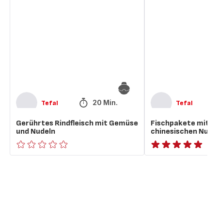
Rindfleisch
mit
mit
Gemüse
Gemüse
und
und
chinesischen
Nudeln
Nudeln
20 Min.
Tefal
Tefal
Gerührtes Rindfleisch mit Gemüse
Fischpakete mit 
und Nudeln
chinesischen Nude
ratings.0
ratings.NaN