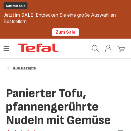
Summer Sale
Jetzt im SALE: Entdecken Sie eine große Auswahl an
Bestsellern
Zum Sale
Tefal
Das
Mein
Mein
Homepage
Menü
Konto
Waren
öffnen
Alle Rezepte
Panierter Tofu,
pfannengerührte
Nudeln mit Gemüse