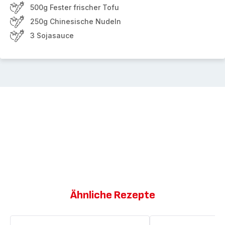
500g Fester frischer Tofu
250g Chinesische Nudeln
3 Sojasauce
Ähnliche Rezepte
Gerührtes
Fischpakete