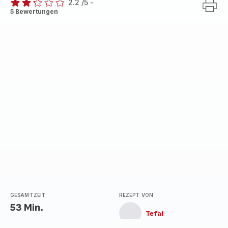
2.2
/5
-
ratings.2.2
5 Bewertungen
GESAMTZEIT
REZEPT VON
53 Min.
Tefal