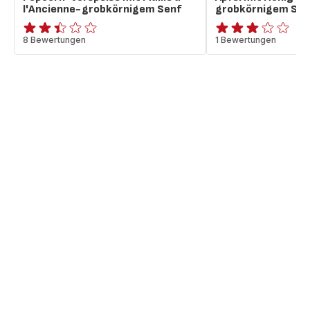
l'Ancienne-grobkörnigem Senf
grobkörnigem Sen
ratings.2.4
8 Bewertungen
ratings.2.8
1 Bewertungen