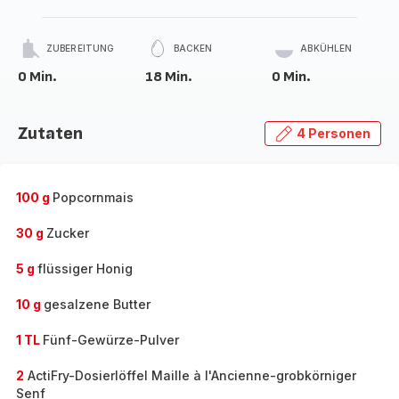
ZUBEREITUNG
BACKEN
ABKÜHLEN
0 Min.
18 Min.
0 Min.
Zutaten
4 Personen
100 g
Popcornmais
30 g
Zucker
5 g
flüssiger Honig
10 g
gesalzene Butter
1 TL
Fünf-Gewürze-Pulver
2
ActiFry-Dosierlöffel Maille à l'Ancienne-grobkörniger
Senf