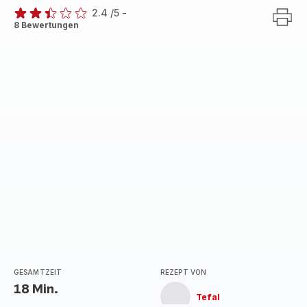
2.4
/5
-
ratings.2.4
8 Bewertungen
GESAMTZEIT
REZEPT VON
18 Min.
Tefal