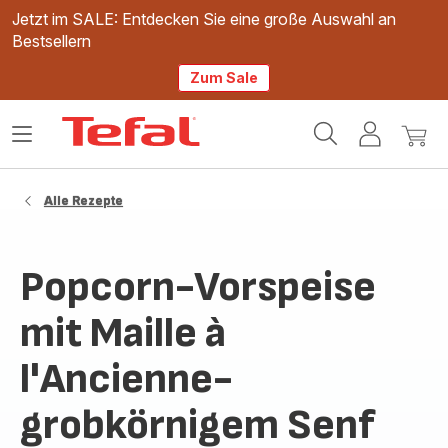
Jetzt im SALE: Entdecken Sie eine große Auswahl an
Bestsellern
Zum Sale
Tefal
Das
Mein
Mein
Homepage
Menü
Konto
Waren
öffnen
Alle Rezepte
Popcorn-Vorspeise
mit Maille à
l'Ancienne-
grobkörnigem Senf