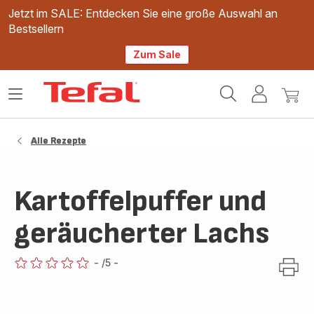
Jetzt im SALE: Entdecken Sie eine große Auswahl an
Bestsellern
Zum Sale
Tefal
Das
Mein
Mein
Homepage
Menü
Konto
Waren
öffnen
Alle Rezepte
Kartoffelpuffer und
geräucherter Lachs
-
/5
-
ratings.0