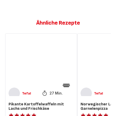
Ähnliche Rezepte
Pikante
Norwegischer
Kartoffelwaffeln
Lachs
mit
und
Lachs
Garnelenpizza
und
Frischkäse
27 Min.
Tefal
Tefal
Pikante Kartoffelwaffeln mit
Norwegischer Lac
Lachs und Frischkäse
Garnelenpizza