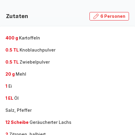
Zutaten
6 Personen
400 g
Kartoffeln
0.5 TL
Knoblauchpulver
0.5 TL
Zwiebelpulver
20 g
Mehl
1
Ei
1 EL
Öl
Salz, Pfeffer
12 Scheibe
Geräucherter Lachs
2
Zitronen, halbiert