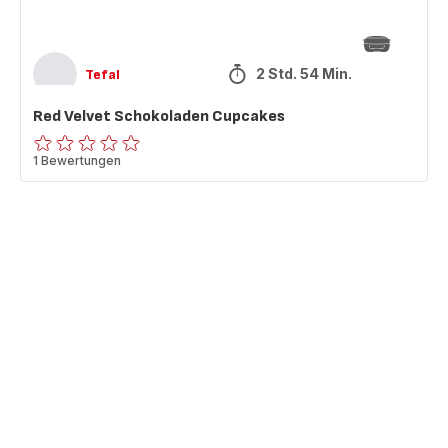
2 Std. 54 Min.
Tefal
Red Velvet Schokoladen Cupcakes
ratings.0
1 Bewertungen