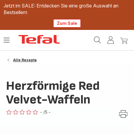
Jetzt im SALE: Entdecken Sie eine große Auswahl an
Bestsellern
Zum Sale
Tefal
Das
Mein
Mein
Homepage
Menü
Konto
Waren
öffnen
Alle Rezepte
Herzförmige Red
Velvet-Waffeln
-
/5
-
ratings.0