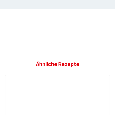
Ähnliche Rezepte
Red
Velvet
Schokoladen
Cupcakes