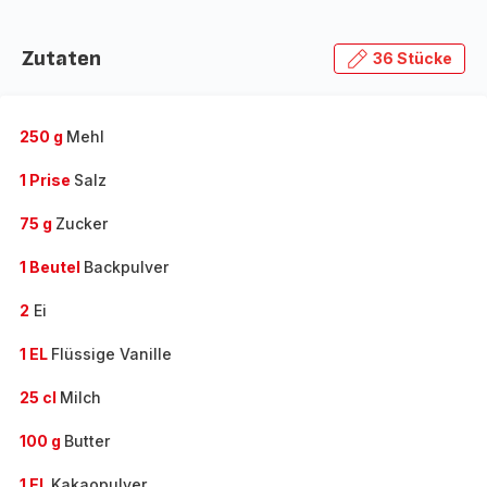
Zutaten
36 Stücke
250 g
Mehl
1 Prise
Salz
75 g
Zucker
1 Beutel
Backpulver
2
Ei
1 EL
Flüssige Vanille
25 cl
Milch
100 g
Butter
1 EL
Kakaopulver