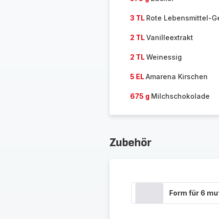
3 TL
Rote Lebensmittel-G
2 TL
Vanilleextrakt
2 TL
Weinessig
5 EL
Amarena Kirschen
675 g
Milchschokolade
Zubehör
Form für 6 mu