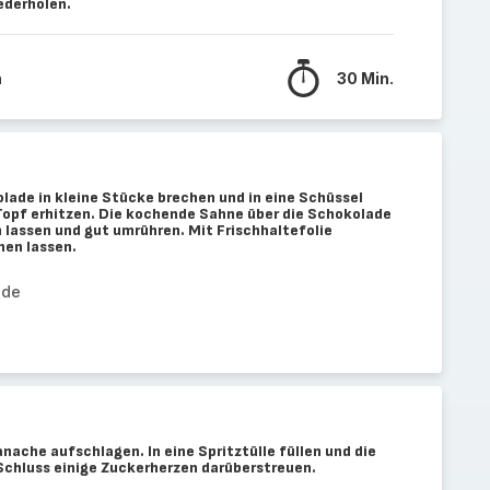
ederholen.
n
30 Min.
lade in kleine Stücke brechen und in eine Schüssel
Topf erhitzen. Die kochende Sahne über die Schokolade
 lassen und gut umrühren. Mit Frischhaltefolie
hen lassen.
ade
ache aufschlagen. In eine Spritztülle füllen und die
chluss einige Zuckerherzen darüberstreuen.