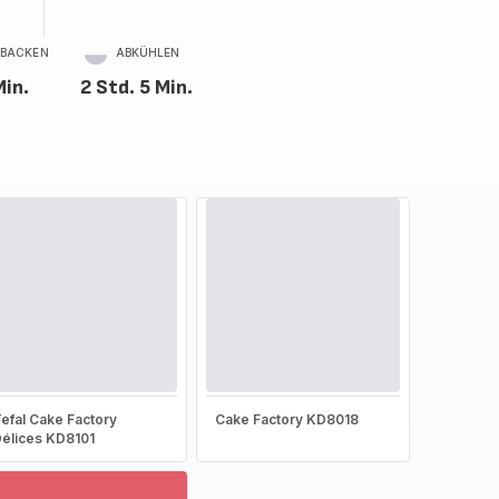
BACKEN
ABKÜHLEN
Min.
2 Std. 5 Min.
efal Cake Factory
Cake Factory KD8018
élices KD8101