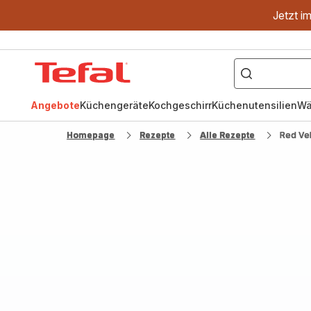
Jetzt i
["OptiGrill","Easy
Fry","Pfanne"]
Tefal
Homepage
Angebote
Küchengeräte
Kochgeschirr
Küchenutensilien
Wä
Homepage
Rezepte
Alle Rezepte
Red Ve