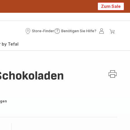
Zum Sale
Store-Finder
Benötigen Sie Hilfe?
Store-
Benötigen
Mein
Mein
Finder
Sie
Konto
Waren
 by Tefal
Hilfe?
Schokoladen
ngen