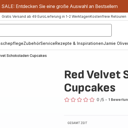
m SALE: Entdecken Sie eine große Auswahl an Bestsellern
Gratis Versand ab 49 Euro
Lieferung in 1-2 Werktagen
Kostenfreie Retouren
schepflege
Zubehör
Service
Rezepte & Inspirationen
Jamie Oliver
lvet Schokoladen Cupcakes
Red Velvet 
Cupcakes
0
/5
-
1 Bewertu
ratings.0
GESAMTZEIT