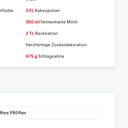
elfarbe
3 EL
Kakaopulver
350 ml
Fermentierte Milch
2 TL
Backnatron
Herzförmige Zuckerdekoration
675 g
Schlagsahne
ffins PROflex