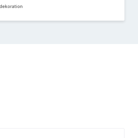
dekoration
Herzf
Red