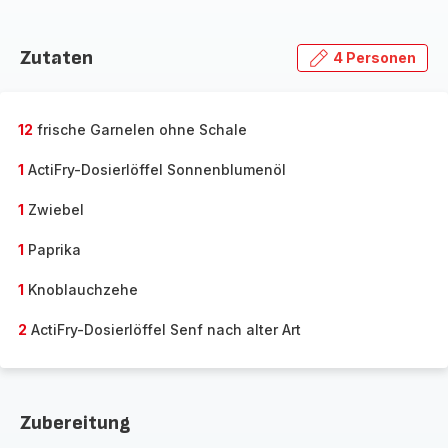
Zutaten
4 Personen
12
frische Garnelen ohne Schale
1
ActiFry-Dosierlöffel Sonnenblumenöl
1
Zwiebel
1
Paprika
1
Knoblauchzehe
2
ActiFry-Dosierlöffel Senf nach alter Art
Zubereitung