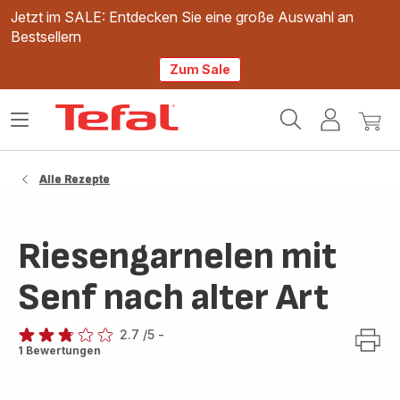
Jetzt im SALE: Entdecken Sie eine große Auswahl an
Bestsellern
Zum Sale
Tefal
Das
Mein
Mein
Homepage
Menü
Konto
Waren
öffnen
Alle Rezepte
Riesengarnelen mit
Senf nach alter Art
2.7
/5
-
ratings.2.7
1 Bewertungen