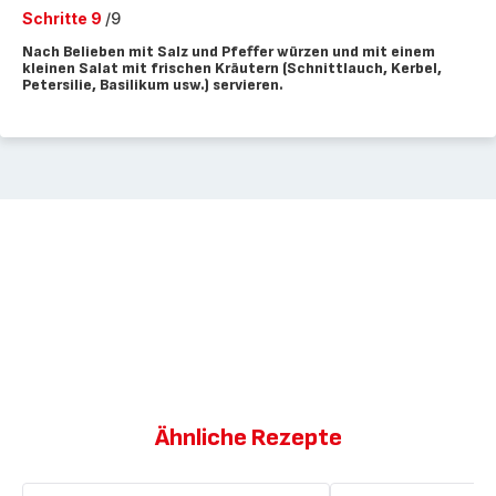
Schritte 9
/9
Nach Belieben mit Salz und Pfeffer würzen und mit einem
kleinen Salat mit frischen Kräutern (Schnittlauch, Kerbel,
Petersilie, Basilikum usw.) servieren.
Ähnliche Rezepte
Riesengarnelen
Garnelenkroketten