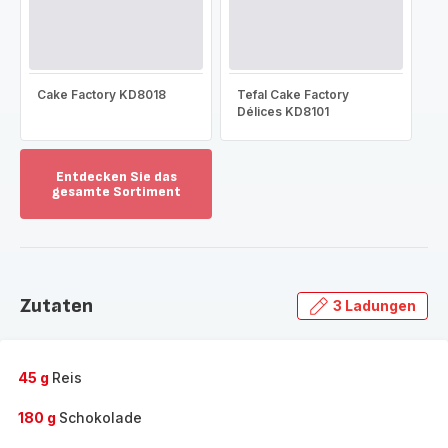
Cake Factory KD8018
Tefal Cake Factory
Délices KD8101
Entdecken Sie das
gesamte Sortiment
Mehr
anzeigen
-
Entdecken
Sie
Zutaten
3 Ladungen
das
gesamte
Sortiment
-
45 g
Reis
180 g
Schokolade