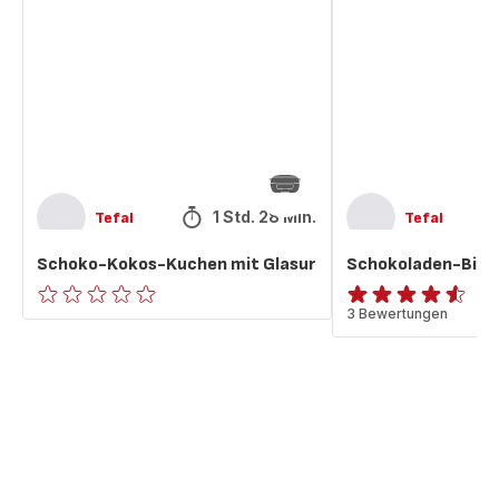
Kuchen
Kuchen
mit
Glasur
1 Std. 28 Min.
Tefal
Tefal
Schoko-Kokos-Kuchen mit Glasur
Schokoladen-Birn
ratings.0
ratings.4.5
3 Bewertungen