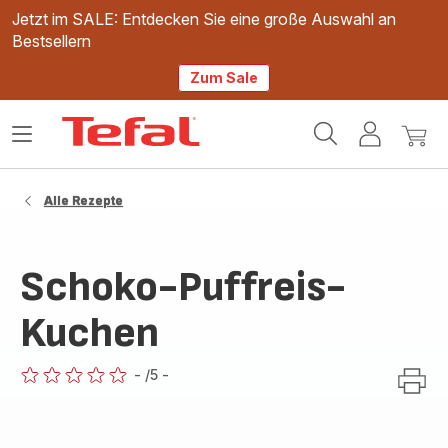
Jetzt im SALE: Entdecken Sie eine große Auswahl an
Bestsellern
Zum Sale
Tefal
Das
Mein
Mein
Homepage
Menü
Konto
Waren
öffnen
Alle Rezepte
Schoko-Puffreis-
Kuchen
-
/5
-
ratings.0