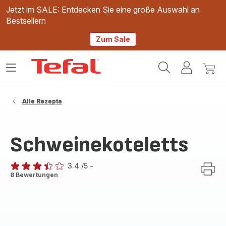
Jetzt im SALE: Entdecken Sie eine große Auswahl an
Bestsellern
Zum Sale
Tefal
Das
Mein
Mein
Homepage
Menü
Konto
Waren
öffnen
Alle Rezepte
Schweinekoteletts
3.4
/5
-
ratings.3.4
8 Bewertungen