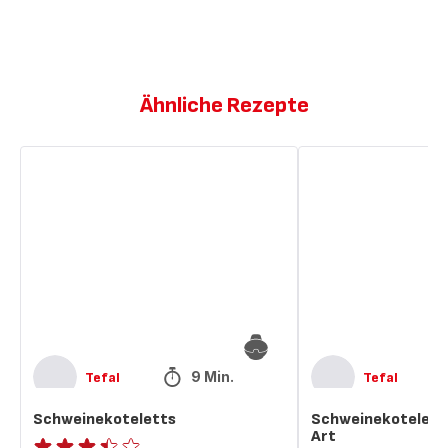
Ähnliche Rezepte
Schweinekoteletts
Schweinekoteletts
auf
spanische
Art
9 Min.
Tefal
Tefal
Schweinekoteletts
Schweinekoteletts
Art