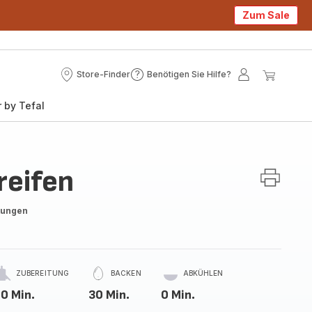
Zum Sale
Store-Finder
Benötigen Sie Hilfe?
Store-
Benötigen
Mein
Mein
Finder
Sie
Konto
Waren
 by Tefal
Hilfe?
reifen
tungen
ZUBEREITUNG
BACKEN
ABKÜHLEN
0 Min.
30 Min.
0 Min.