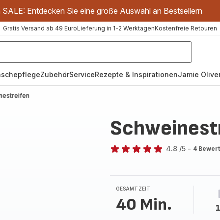
m SALE: Entdecken Sie eine große Auswahl an Bestsellern
Gratis Versand ab 49 Euro
Lieferung in 1-2 Werktagen
Kostenfreie Retouren
schepflege
Zubehör
Service
Rezepte & Inspirationen
Jamie Oliver
nestreifen
Schweinest
4.8
/5
-
4 Bewer
ratings.4.8
GESAMTZEIT
40 Min.
1