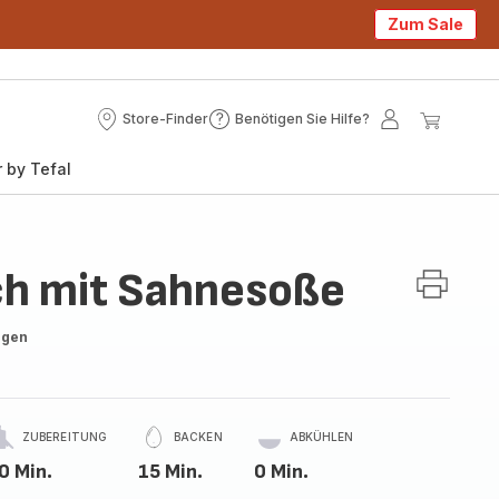
Zum Sale
Store-Finder
Benötigen Sie Hilfe?
Store-
Benötigen
Mein
Mein
Finder
Sie
Konto
Waren
 by Tefal
Hilfe?
ch mit Sahnesoße
ngen
ZUBEREITUNG
BACKEN
ABKÜHLEN
0 Min.
15 Min.
0 Min.