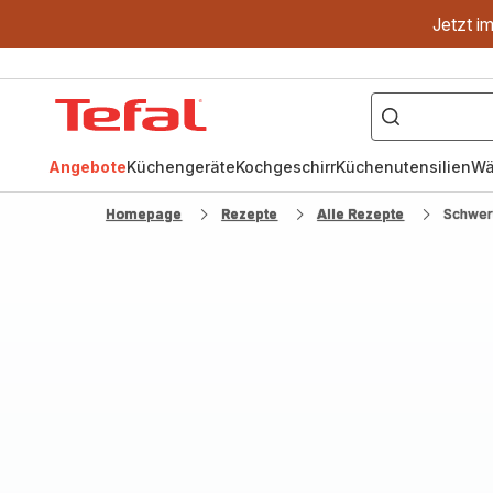
Jetzt i
["OptiGrill","Easy
Fry","Pfanne"]
Tefal
Homepage
Angebote
Küchengeräte
Kochgeschirr
Küchenutensilien
Wä
Homepage
Rezepte
Alle Rezepte
Schwer