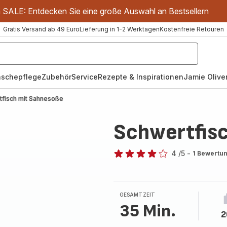
m SALE: Entdecken Sie eine große Auswahl an Bestsellern
Gratis Versand ab 49 Euro
Lieferung in 1-2 Werktagen
Kostenfreie Retouren
schepflege
Zubehör
Service
Rezepte & Inspirationen
Jamie Oliver
tfisch mit Sahnesoße
Schwertfis
4
/5
-
1 Bewertu
Bewertung
mit
4
Sternen
GESAMTZEIT
(Durchschnitt)
35 Min.
2