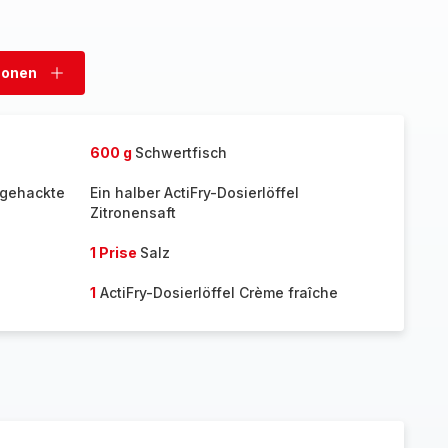
sonen
Personen
hinzufügen
600 g
Schwertfisch
n gehackte
Ein halber ActiFry-Dosierlöffel
Zitronensaft
1 Prise
Salz
1
ActiFry-Dosierlöffel Crème fraîche