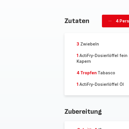
Zutaten
4 Per
Personen
löschen
3
Zwiebeln
1
ActiFry-Dosierlöffel fei
Kapern
4 Tropfen
Tabasco
1
ActiFry-Dosierlöffel Öl
Zubereitung