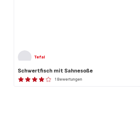
Tefal
Schwertfisch mit Sahnesoße
1 Bewertungen
Bewertung
mit
4
Sternen
(Durchschnitt)