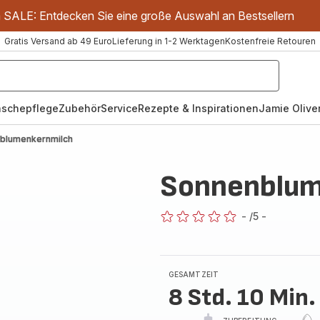
m SALE: Entdecken Sie eine große Auswahl an Bestsellern
Gratis Versand ab 49 Euro
Lieferung in 1-2 Werktagen
Kostenfreie Retouren
schepflege
Zubehör
Service
Rezepte & Inspirationen
Jamie Oliver
blumenkernmilch
Sonnenblum
-
/5
-
ratings.0
GESAMTZEIT
8 Std. 10 Min.