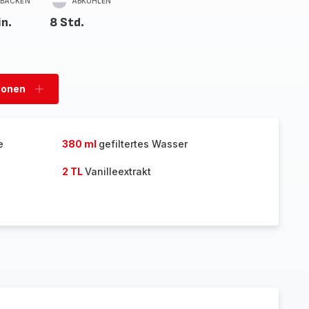
BACKEN
ABKÜHLEN
in.
8 Std.
sonen
Personen
hinzufügen
e
380 ml
gefiltertes Wasser
2 TL
Vanilleextrakt