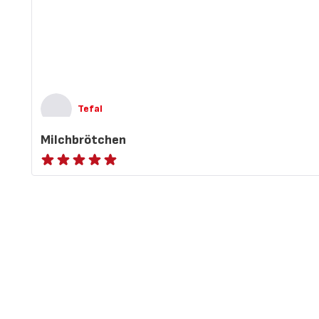
Tefal
Milchbrötchen
ratings.NaN