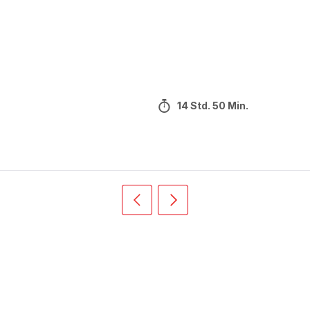
14 Std. 50 Min.
Vorherige
Weiter
Recipe
Recipe
card
card
slider
slider