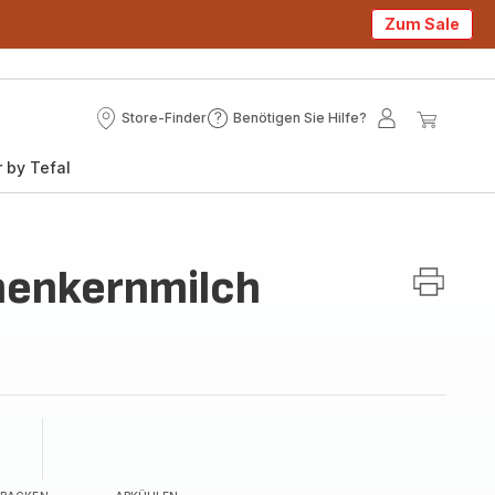
Zum Sale
Store-Finder
Benötigen Sie Hilfe?
Store-
Benötigen
Mein
Mein
Finder
Sie
Konto
Waren
 by Tefal
Hilfe?
enkernmilch