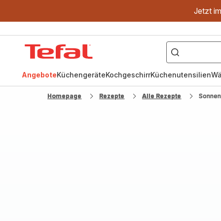
Jetzt i
["OptiGrill","Easy
Fry","Pfanne"]
Tefal
Homepage
Angebote
Küchengeräte
Kochgeschirr
Küchenutensilien
Wä
Homepage
Rezepte
Alle Rezepte
Sonnen