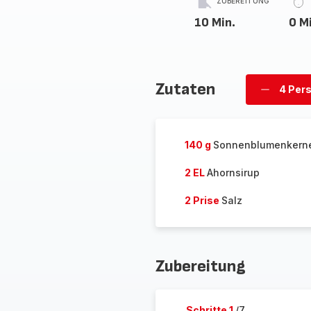
ZUBEREITUNG
10 Min.
0 M
Zutaten
4 Per
Personen
löschen
140 g
Sonnenblumenkern
2 EL
Ahornsirup
2 Prise
Salz
Zubereitung
Schritte 1
/7