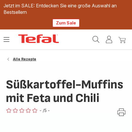
Jetzt im SALE: Entdecken Sie eine große Auswahl an
Bestsellern
Zum Sale
Tefal
Das
Mein
Mein
Homepage
Menü
Konto
Waren
öffnen
Alle Rezepte
Süßkartoffel-Muffins
mit Feta und Chili
-
/5
-
ratings.0