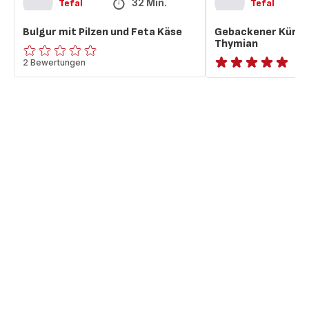
32 Min.
Tefal
Tefal
Bulgur mit Pilzen und Feta Käse
Gebackener Kürbis
Thymian
ratings.0
2 Bewertungen
ratings.NaN