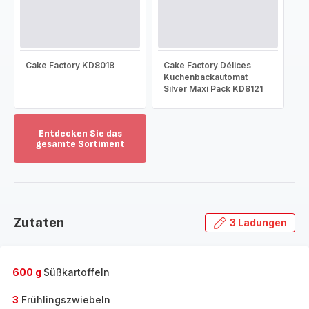
Cake Factory KD8018
Cake Factory Délices
Kuchenbackautomat
Silver Maxi Pack KD8121
Entdecken Sie das
gesamte Sortiment
Mehr
anzeigen
-
Entdecken
Sie
Zutaten
3 Ladungen
das
gesamte
Sortiment
-
600 g
Süßkartoffeln
3
Frühlingszwiebeln