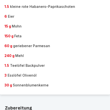
1.5
kleine rote Habanero-Paprikaschoten
6
Eier
15 g
Mohn
150 g
Feta
60 g
geriebener Parmesan
240 g
Mehl
1.5
Teelöfel Backpulver
3
Esslöfel Olivenöl
30 g
Sonnenblumenkerne
Zubereitung