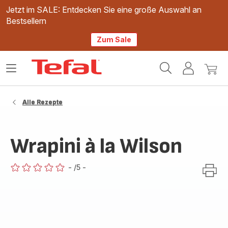
Jetzt im SALE: Entdecken Sie eine große Auswahl an
Bestsellern
Zum Sale
Tefal
Das
Mein
Mein
Homepage
Menü
Konto
Waren
öffnen
Alle Rezepte
Wrapini à la Wilson
-
/5
-
ratings.0